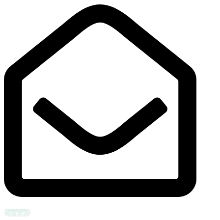
Bel ons: 010-4624094
info@verloskundigcentrumrotterdam.nl
Contact