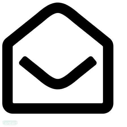
Bel ons: 010-4624094
info@verloskundigcentrumrotterdam.nl
Contact