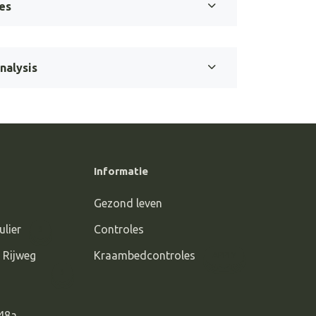
es
nalysis
Informatie
Gezond leven
ulier
Controles
3
 Rijweg
Kraambedcontroles
APPLY
3
248a