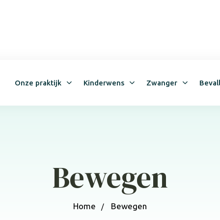
Bel ons: 010-4624094
info@verloskundigcentrumrotterdam.nl
Onze praktijk
Kinderwens
Zwanger
Beval
Bewegen
Home
Bewegen