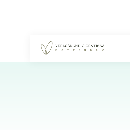
Rotterdamse Rijweg 130 3042 AS Rotterdam
Franselaan 248a 3028 AR Rotterdam
Vierambachtsstraat 98a, 3023 AS, Rotterdam