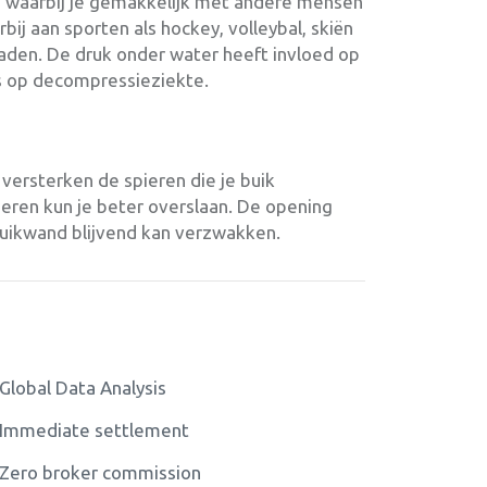
ten waarbij je gemakkelijk met andere mensen
rbij aan sporten als hockey, volleybal, skiën
aden. De druk onder water heeft invloed op
s op decompressieziekte.
versterken de spieren die je buik
eren kun je beter overslaan. De opening
buikwand blijvend kan verzwakken.
Global Data Analysis
Immediate settlement
Zero broker commission