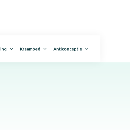
Contact
Inschrijven
ling
Kraambed
Anticonceptie