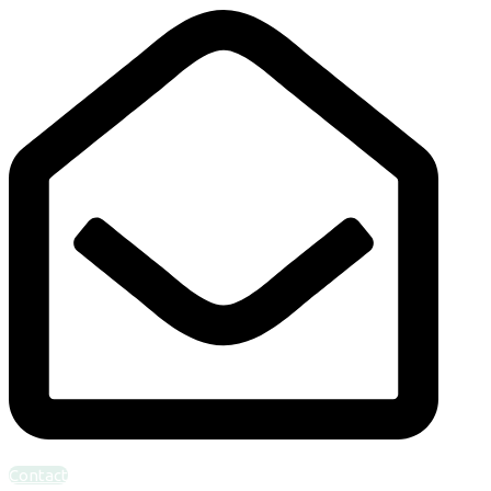
Bel ons: 010-4624094
info@verloskundigcentrumrotterdam.nl
Contact