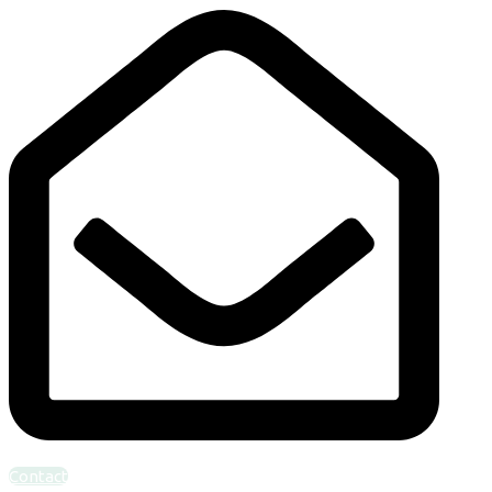
Bel ons: 010-4624094
info@verloskundigcentrumrotterdam.nl
Contact